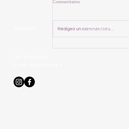
Commentaires
Boutique
Contact
Rédigez un commentaire...
Tout voir
Adresse :
1 Ch. des
Visite de la ferme- Gard- vallée
La Rose de Damas
Abels 30200 St Gervais
de la Cèze
Brumes parfumées
Tél : 0676495650
Cosmétiques natur
E-mail :
info@monsite.fr
Les Sirops
Les Confits
Les Tisanes
Coffrets cadeaux