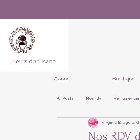
Fleurs d'arTisane
Accueil
Boutique
All Posts
Nos rdv
Vertus et bie
Virginie Bruguier
2
Nos RDV d