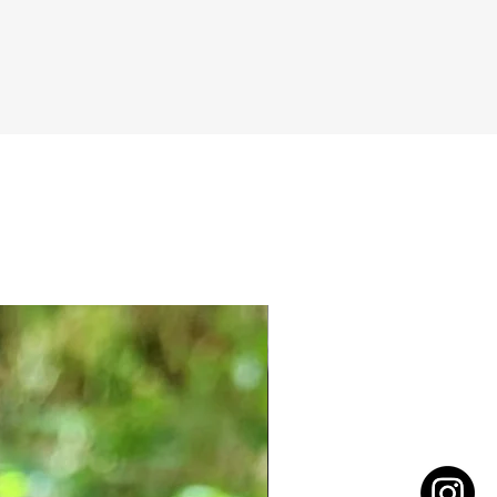
Alliant hydrolat, teintures et huiles
essentielles,
chaque brume diffuse douceur et
sérénité, pour un quotidien apaisé et
parfumé
Parfum d'ambiance et textiles.