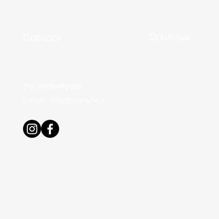
Boutique
Contact
Tout voir
Adresse :
1 Ch. des
La Rose de Damas
Abels 30200 St Gervais
Brumes parfumées
Tél : 0676495650
Cosmétiques natur
E-mail :
info@monsite.fr
Les Sirops
Les Confits
Les Tisanes
Coffrets cadeaux