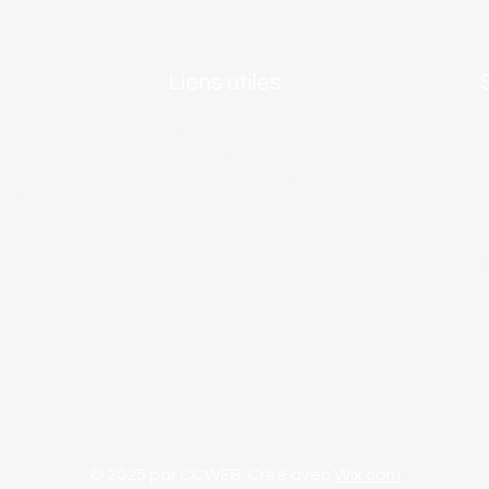
Liens utiles
Gard Tourisme
St Gervais
Provence occitane
els
© 2025 par CCWEB. Créé avec
Wix.com