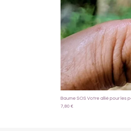
Baume SOS Votre allié pour les pe
Prix
7,80 €