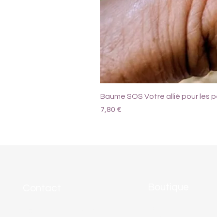
Baume SOS Votre allié pour les pe
Prix
7,80 €
Boutique
Contact
Tout voir
Adresse :
1 Ch. des