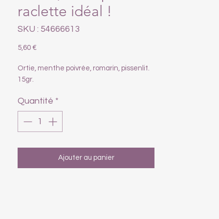
raclette idéal !
SKU : 54666613
Prix
5,60 €
Ortie, menthe poivrée, romarin, pissenlit.
15gr.
Quantité
*
Ajouter au panier